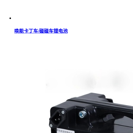
唤能卡丁车/碰碰车锂电池