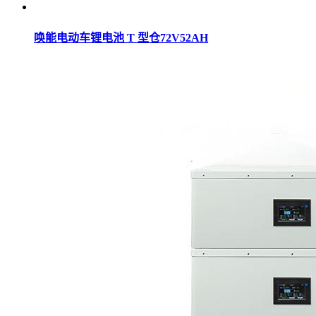
唤能电动车锂电池 T 型仓72V52AH