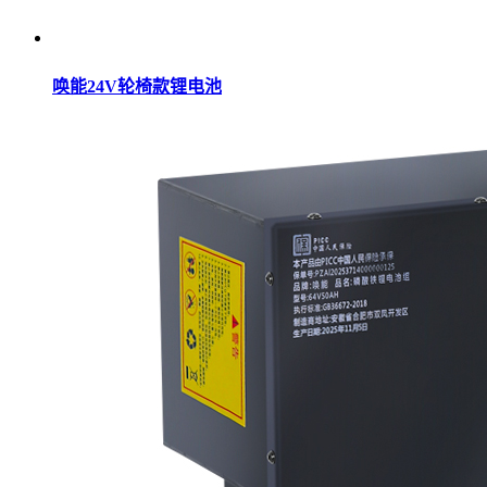
唤能24V轮椅款锂电池