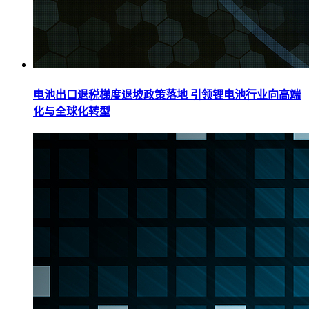
电池出口退税梯度退坡政策落地 引领锂电池行业向高端
化与全球化转型