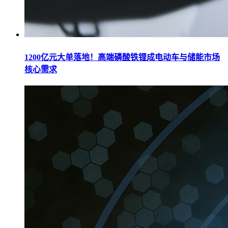
1200亿元大单落地！高端磷酸铁锂成电动车与储能市场
核心需求