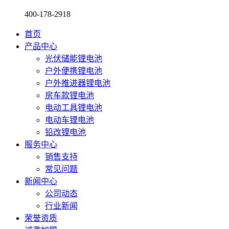
400-178-2918
首页
产品中心
光伏储能锂电池
户外便携锂电池
户外推进器锂电池
房车款锂电池
电动工具锂电池
电动车锂电池
铅改锂电池
服务中心
销售支持
常见问题
新闻中心
公司动态
行业新闻
荣誉资质