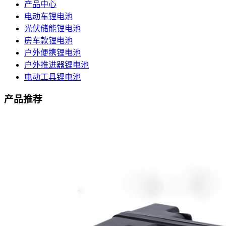
产品中心
电动车锂电池
光伏储能锂电池
房车款锂电池
户外便携锂电池
户外推进器锂电池
电动工具锂电池
产品推荐