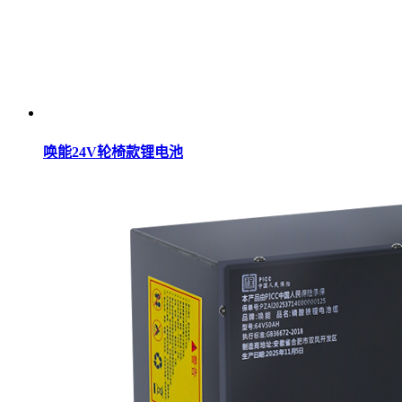
唤能24V轮椅款锂电池