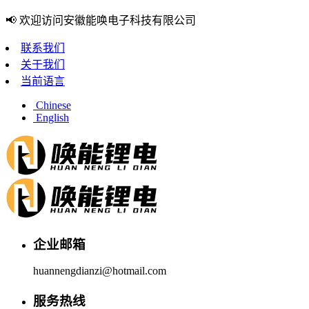
📢 欢迎访问安徽能唤电子科技有限公司
联系我们
关于我们
当前语言
Chinese
English
企业邮箱
huannengdianzi@hotmail.com
服务热线