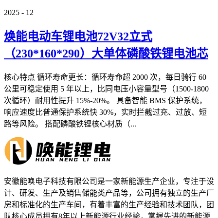
2025 - 12
焕能电动车锂电池72V32立式
（230*160*290）大单体磷酸铁锂电池芯
核心特点 循环寿命更长：循环寿命超 2000 次，每日骑行 60
公里可稳定使用 5 年以上，比同电压小容量型号（1500-1800
次循环）耐用性提升 15%-20%。 具备智能 BMS 保护系统，
响应速度比普通保护系统快 30%，实时拦截过充、过放、短
路等风险。 搭配磷酸铁锂核心材质（...
安徽能唤电子科技有限公司是一家新能源生产企业，专注于设
计、研发、生产及销售储能类产品等，公司拥有独立的生产厂
房和标准化的生产车间，有着丰富的生产经验和技术团队，团
队核心成员拥有8年以上新能源行业经验，掌握先进的新能源