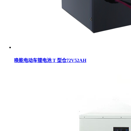
唤能电动车锂电池 T 型仓72V52AH