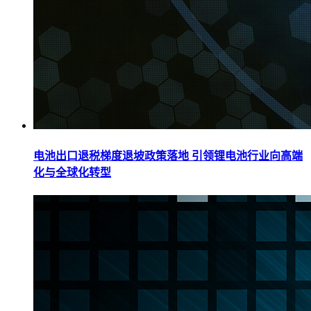
电池出口退税梯度退坡政策落地 引领锂电池行业向高端
化与全球化转型