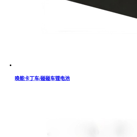
唤能卡丁车/碰碰车锂电池