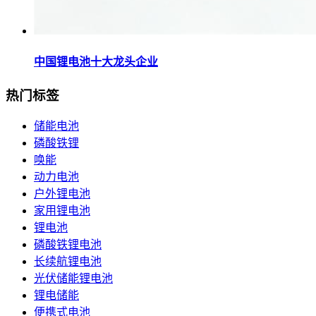
中国锂电池十大龙头企业
热门标签
储能电池
磷酸铁锂
唤能
动力电池
户外锂电池
家用锂电池
锂电池
磷酸铁锂电池
长续航锂电池
光伏储能锂电池
锂电储能
便携式电池