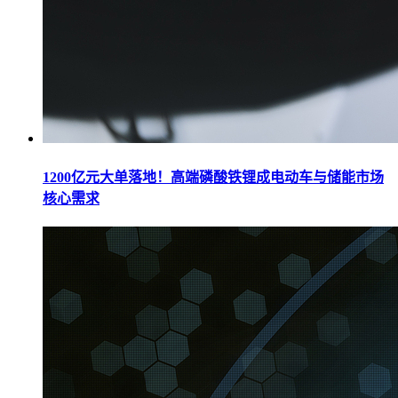
1200亿元大单落地！高端磷酸铁锂成电动车与储能市场
核心需求