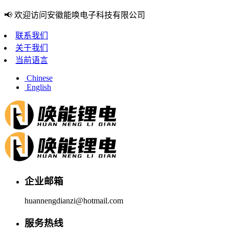
📢 欢迎访问安徽能唤电子科技有限公司
联系我们
关于我们
当前语言
Chinese
English
企业邮箱
huannengdianzi@hotmail.com
服务热线