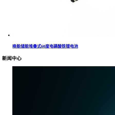
唤能储能堆叠式60度电磷酸铁锂电池
新闻中心