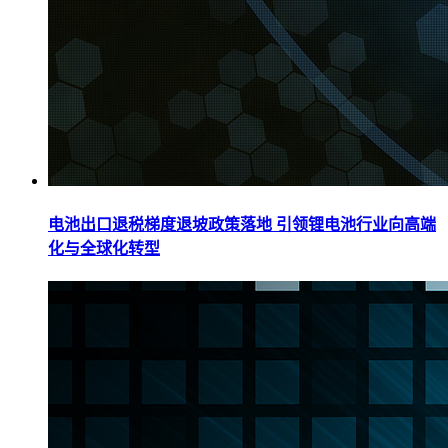
电池出口退税梯度退坡政策落地 引领锂电池行业向高端
化与全球化转型