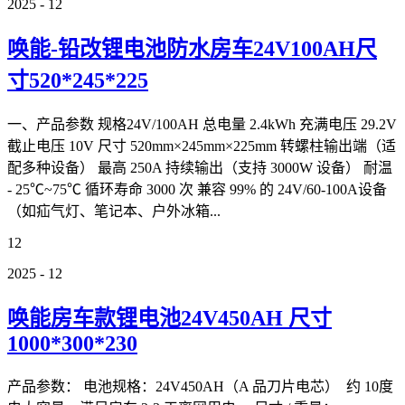
2025 - 12
唤能-铅改锂电池防水房车24V100AH尺
寸520*245*225
一、产品参数 规格24V/100AH 总电量 2.4kWh 充满电压 29.2V
截止电压 10V 尺寸 520mm×245mm×225mm 转螺柱输出端（适
配多种设备） 最高 250A 持续输出（支持 3000W 设备） 耐温
- 25℃~75℃ 循环寿命 3000 次 兼容 99% 的 24V/60-100A设备
（如疝气灯、笔记本、户外冰箱...
12
2025 - 12
唤能房车款锂电池24V450AH 尺寸
1000*300*230
产品参数： 电池规格：24V450AH（A 品刀片电芯） 约 10度