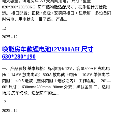
电大容量，满足房车 2-3 天离网用电。 尺寸 / 重量：
820*300*230/50KG 房车储物舱适配尺寸，提手设计方便搬
运。 接口配置：正极 / 负极 / 安德森接口 + 显示屏 多设备同
时供电，用电状态一目了然。 产品...
12
2025 - 12
唤能房车款锂电池12V800AH 尺寸
630*280*190
一、产品参数 基本规格：标称电压 12V，容量800AH 充电电
压 ：14.6V 放电电流：800A 放电截止电压： 10.8V 单体电芯
内阻： < 0.5 毫欧（整体内阻 1 毫欧之内） 工作温度 ： 20°—
60° 尺寸 ：630mm×280mm×190mm 外壳：黑钛金属 二、适用
场景 房车储能：适配房车的生...
12
2025 - 12