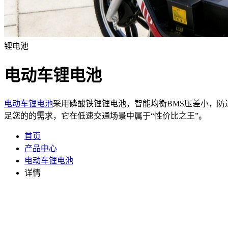
锂电池
电动车锂电池
电动车锂电池
采用磷酸铁锂锂电池，智能均衡BMS压差小，防过
足您的的需求，它在低速交通场景中属于“性价比之王”。
首页
产品中心
电动车锂电池
详情