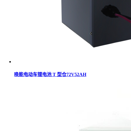
唤能电动车锂电池 T 型仓72V52AH