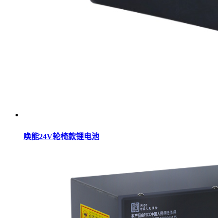
唤能24V轮椅款锂电池