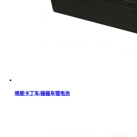
唤能卡丁车/碰碰车锂电池