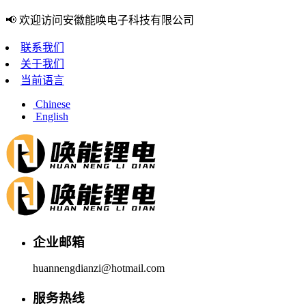
📢 欢迎访问安徽能唤电子科技有限公司
联系我们
关于我们
当前语言
Chinese
English
企业邮箱
huannengdianzi@hotmail.com
服务热线