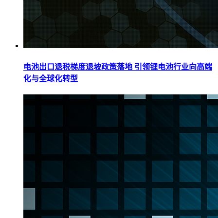
电池出口退税梯度退坡政策落地 引领锂电池行业向高端
化与全球化转型