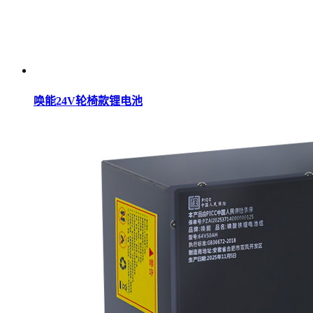
唤能24V轮椅款锂电池