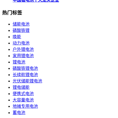
中国锂电池十大龙头企业
热门标签
储能电池
磷酸铁锂
唤能
动力电池
户外锂电池
家用锂电池
锂电池
磷酸铁锂电池
长续航锂电池
光伏储能锂电池
锂电储能
便携式电池
大容量电池
地摊专用电池
蓄电池