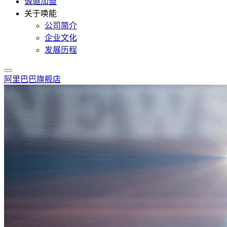
诚邀加盟
关于唤能
公司简介
企业文化
发展历程
阿里巴巴旗舰店