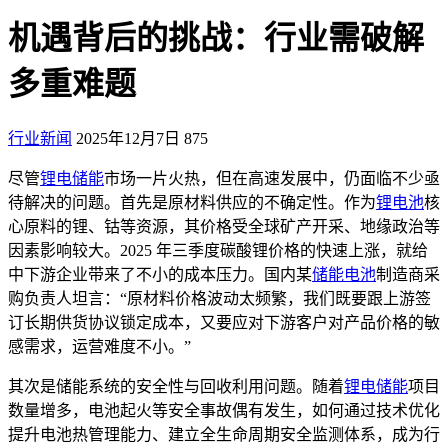
机遇背后的挑战：行业需破解
多重难题
行业新闻
2025年12月7日
875
尽管
锂电储能
市场一片火热，但在高速发展中，仍面临不少亟
待解决的问题。首先是原材料供应的不确定性。作为
锂电池
核
心原料的锂、钴等资源，其价格受全球矿产开采、地缘政治等
因素影响较大。2025 年三季度碳酸锂价格的快速上涨，就给
中下游企业带来了不小的成本压力。国内某
储能电池
制造商采
购负责人坦言：“原材料价格波动太频繁，我们既要跟上游签
订长期供货协议锁定成本，又要应对下游客户对产品价格的敏
感需求，运营难度不小。”
其次是储能系统的安全性与回收利用问题。随着
锂电储能
项目
数量增多，电池起火等安全事故偶有发生，如何通过技术优化
提升电池热管理能力、建立全生命周期安全监测体系，成为行