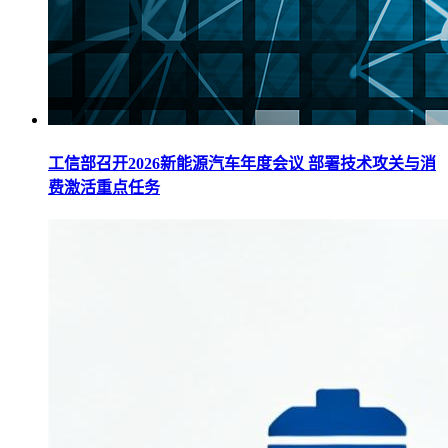
工信部召开2026新能源汽车年度会议 部署技术攻关与消
费激活重点任务