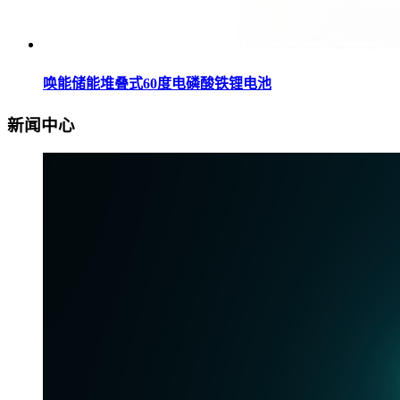
唤能储能堆叠式60度电磷酸铁锂电池
新闻中心