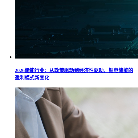
2026储能行业：从政策驱动到经济性驱动，锂电储能的
盈利模式新变化