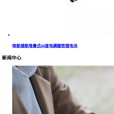
唤能储能堆叠式60度电磷酸铁锂电池
新闻中心