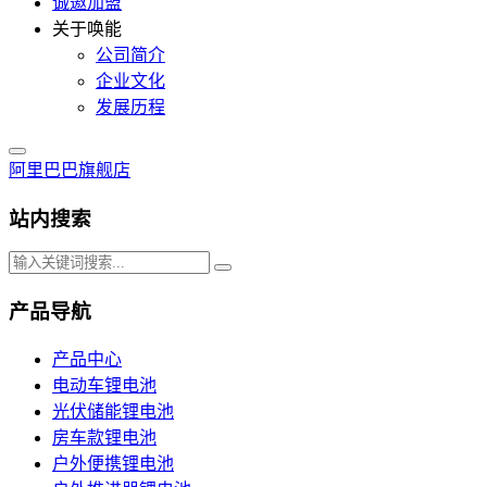
诚邀加盟
关于唤能
公司简介
企业文化
发展历程
阿里巴巴旗舰店
站内搜索
产品导航
产品中心
电动车锂电池
光伏储能锂电池
房车款锂电池
户外便携锂电池