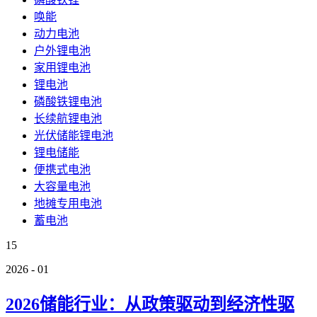
唤能
动力电池
户外锂电池
家用锂电池
锂电池
磷酸铁锂电池
长续航锂电池
光伏储能锂电池
锂电储能
便携式电池
大容量电池
地摊专用电池
蓄电池
15
2026 - 01
2026储能行业：从政策驱动到经济性驱