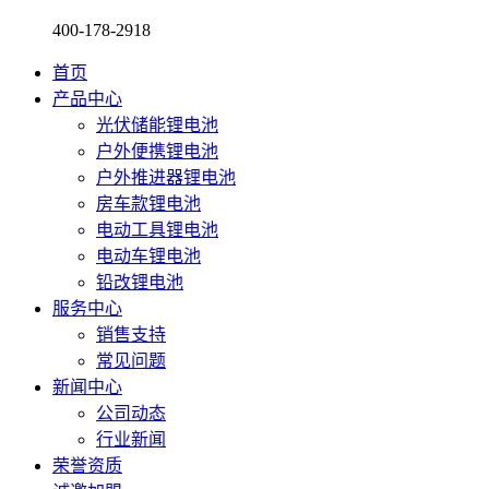
400-178-2918
首页
产品中心
光伏储能锂电池
户外便携锂电池
户外推进器锂电池
房车款锂电池
电动工具锂电池
电动车锂电池
铅改锂电池
服务中心
销售支持
常见问题
新闻中心
公司动态
行业新闻
荣誉资质