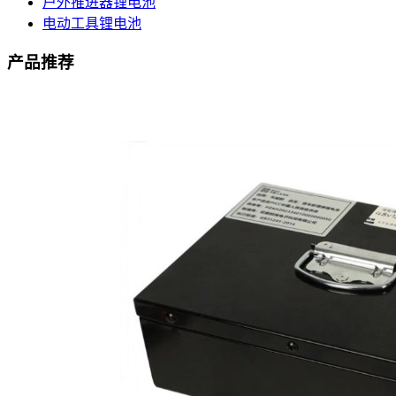
户外推进器锂电池
电动工具锂电池
产品推荐