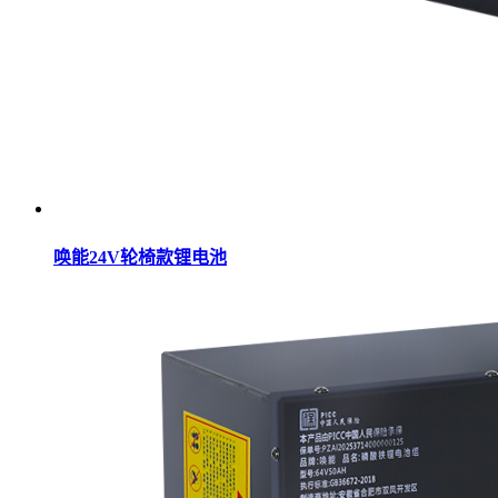
唤能24V轮椅款锂电池