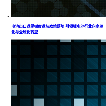
电池出口退税梯度退坡政策落地 引领锂电池行业向高端
化与全球化转型