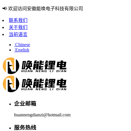
📢 欢迎访问安徽能唤电子科技有限公司
联系我们
关于我们
当前语言
Chinese
English
企业邮箱
huannengdianzi@hotmail.com
服务热线