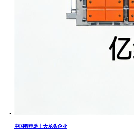
中国锂电池十大龙头企业