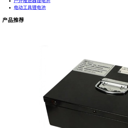
户外推进器锂电池
电动工具锂电池
产品推荐