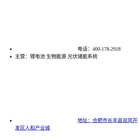
电话：400-178-2918
主营：锂电池 生物能源 光伏储能系统
地址：合肥市长丰县双凤开
发区人和产业城