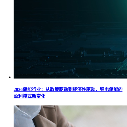
2026储能行业：从政策驱动到经济性驱动，锂电储能的
盈利模式新变化