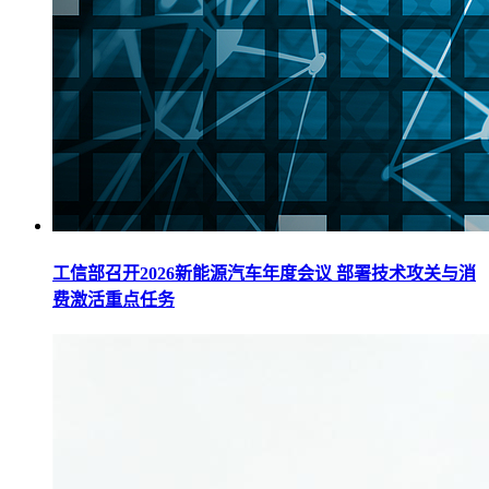
工信部召开2026新能源汽车年度会议 部署技术攻关与消
费激活重点任务