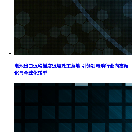
电池出口退税梯度退坡政策落地 引领锂电池行业向高端
化与全球化转型