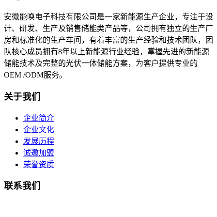
安徽能唤电子科技有限公司是一家新能源生产企业，专注于设
计、研发、生产及销售储能类产品等，公司拥有独立的生产厂
房和标准化的生产车间，有着丰富的生产经验和技术团队，团
队核心成员拥有8年以上新能源行业经验，掌握先进的新能源
储能技术及完整的光伏一体储能方案，为客户提供专业的
OEM /ODM服务。
关于我们
企业简介
企业文化
发展历程
诚邀加盟
荣誉资质
联系我们