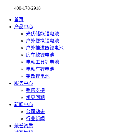
400-178-2918
首页
产品中心
光伏储能锂电池
户外便携锂电池
户外推进器锂电池
房车款锂电池
电动工具锂电池
电动车锂电池
铅改锂电池
服务中心
销售支持
常见问题
新闻中心
公司动态
行业新闻
荣誉资质