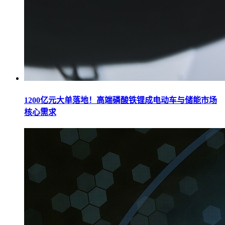
1200亿元大单落地！高端磷酸铁锂成电动车与储能市场
核心需求