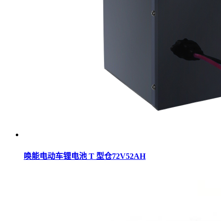
唤能电动车锂电池 T 型仓72V52AH