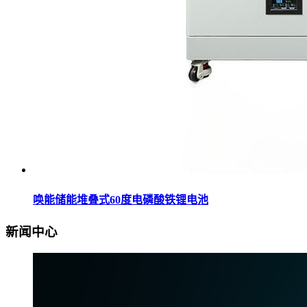
唤能储能堆叠式60度电磷酸铁锂电池
新闻中心