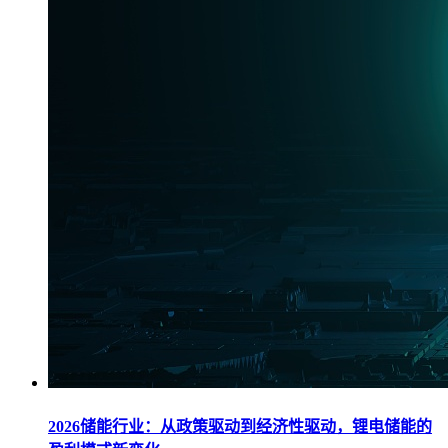
2026储能行业：从政策驱动到经济性驱动，锂电储能的