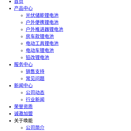
首页
产品中心
光伏储能锂电池
户外便携锂电池
户外推进器锂电池
房车款锂电池
电动工具锂电池
电动车锂电池
铅改锂电池
服务中心
销售支持
常见问题
新闻中心
公司动态
行业新闻
荣誉资质
诚邀加盟
关于唤能
公司简介