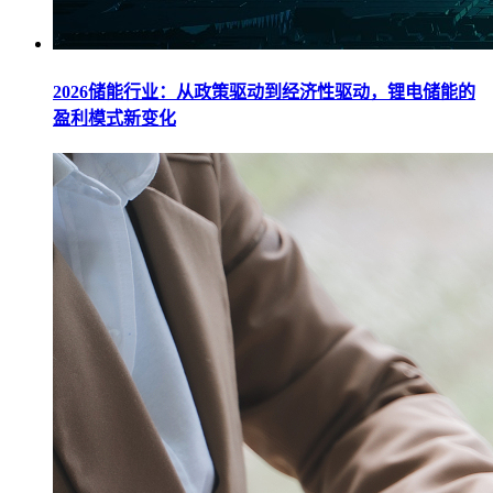
2026储能行业：从政策驱动到经济性驱动，锂电储能的
盈利模式新变化