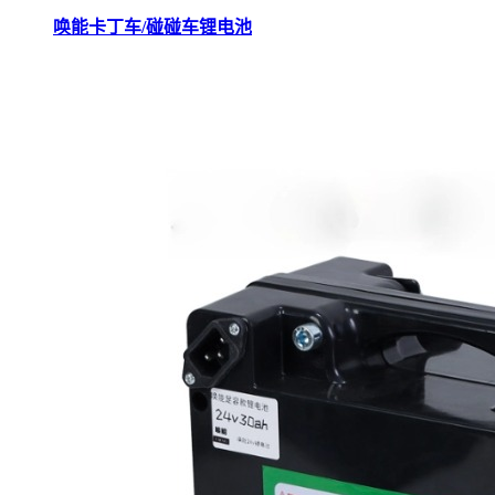
唤能卡丁车/碰碰车锂电池