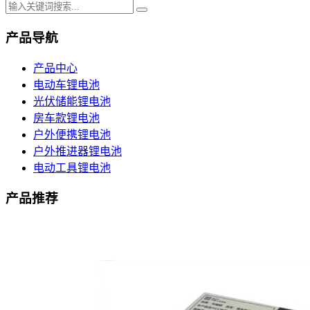
产品导航
产品中心
电动车锂电池
光伏储能锂电池
房车款锂电池
户外便携锂电池
户外推进器锂电池
电动工具锂电池
产品推荐