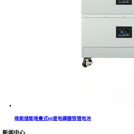
唤能储能堆叠式60度电磷酸铁锂电池
新闻中心