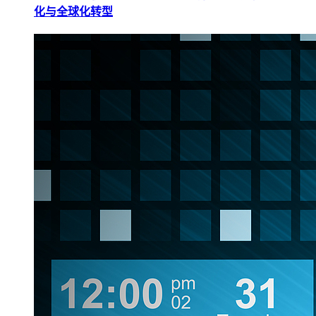
化与全球化转型