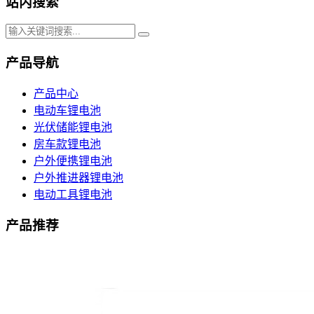
站内搜索
产品导航
产品中心
电动车锂电池
光伏储能锂电池
房车款锂电池
户外便携锂电池
户外推进器锂电池
电动工具锂电池
产品推荐