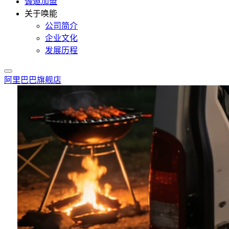
诚邀加盟
关于唤能
公司简介
企业文化
发展历程
阿里巴巴旗舰店