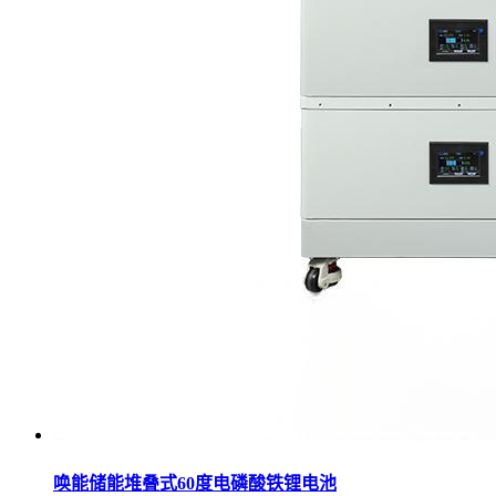
唤能储能堆叠式60度电磷酸铁锂电池