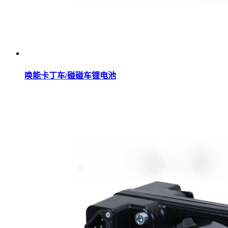
唤能卡丁车/碰碰车锂电池