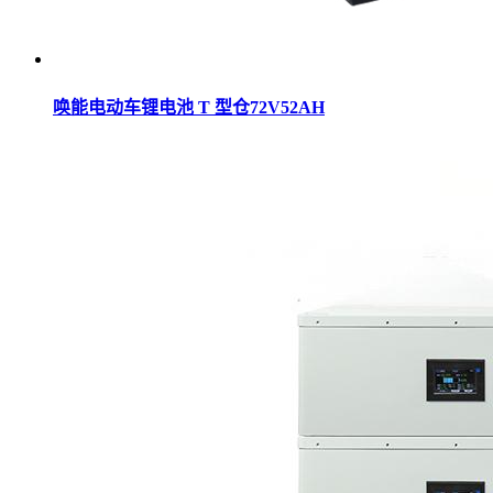
唤能电动车锂电池 T 型仓72V52AH