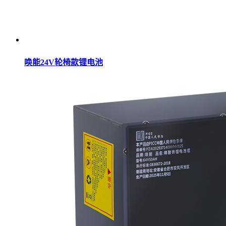
唤能24V轮椅款锂电池