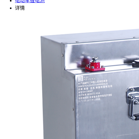
电动车锂电池
详情