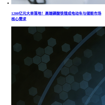
1200亿元大单落地！高端磷酸铁锂成电动车与储能市场
核心需求