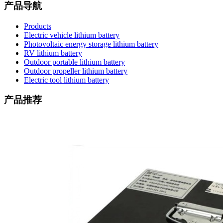
产品导航
Products
Electric vehicle lithium battery
Photovoltaic energy storage lithium battery
RV lithium battery
Outdoor portable lithium battery
Outdoor propeller lithium battery
Electric tool lithium battery
产品推荐