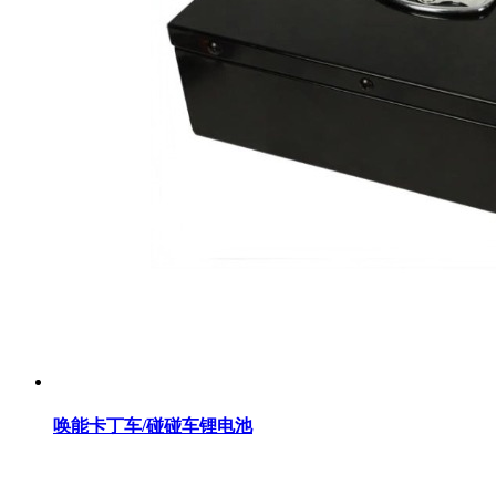
唤能卡丁车/碰碰车锂电池