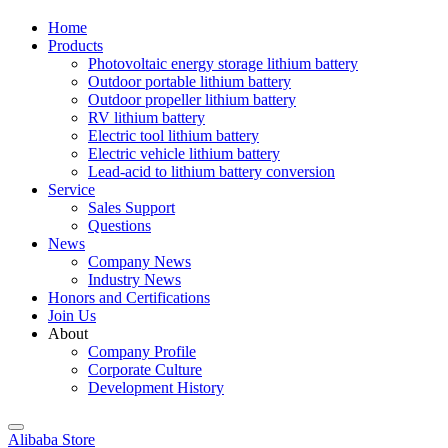
Home
Products
Photovoltaic energy storage lithium battery
Outdoor portable lithium battery
Outdoor propeller lithium battery
RV lithium battery
Electric tool lithium battery
Electric vehicle lithium battery
Lead-acid to lithium battery conversion
Service
Sales Support
Questions
News
Company News
Industry News
Honors and Certifications
Join Us
About
Company Profile
Corporate Culture
Development History
Alibaba Store