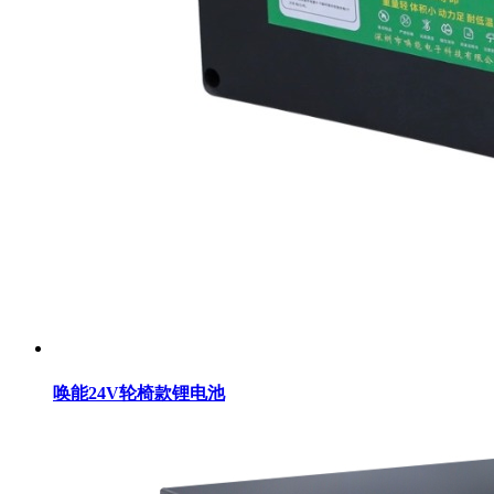
唤能24V轮椅款锂电池